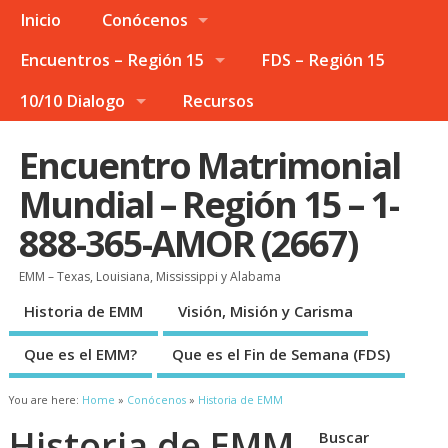
Inicio
Conócenos
Encuentros – Región 15
FDS – Región 15
10/10 Dialogo
Recursos
Encuentro Matrimonial
Mundial – Región 15 – 1-
888-365-AMOR (2667)
EMM – Texas, Louisiana, Mississippi y Alabama
Historia de EMM
Visión, Misión y Carisma
Que es el EMM?
Que es el Fin de Semana (FDS)
You are here:
Home
»
Conócenos
»
Historia de EMM
Historia de EMM
Buscar