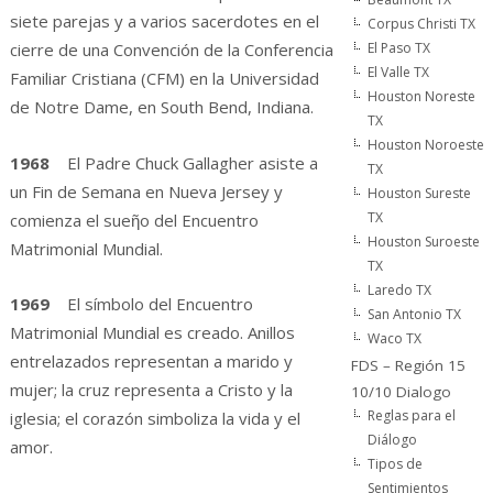
siete parejas y a varios sacerdotes en el
Corpus Christi TX
El Paso TX
cierre de una Convención de la Conferencia
El Valle TX
Familiar Cristiana (CFM) en la Universidad
Houston Noreste
de Notre Dame, en South Bend, Indiana.
TX
Houston Noroeste
1968
El Padre Chuck Gallagher asiste a
TX
un Fin de Semana en Nueva Jersey y
Houston Sureste
TX
comienza el sueῆo del Encuentro
Houston Suroeste
Matrimonial Mundial.
TX
Laredo TX
1969
El símbolo del Encuentro
San Antonio TX
Matrimonial Mundial es creado. Anillos
Waco TX
entrelazados representan a marido y
FDS – Región 15
mujer; la cruz representa a Cristo y la
10/10 Dialogo
Reglas para el
iglesia; el corazón simboliza la vida y el
Diálogo
amor.
Tipos de
Sentimientos