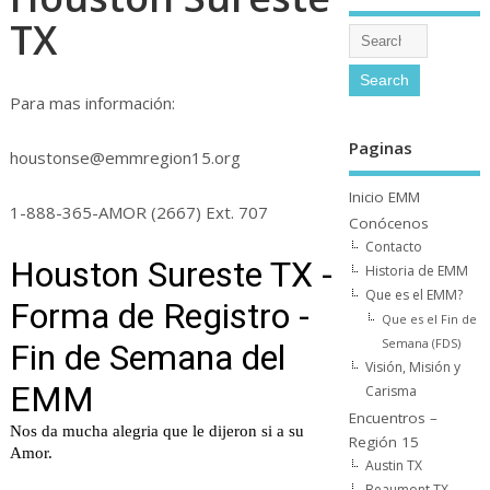
TX
Para mas información:
Paginas
houstonse@emmregion15.org
Inicio EMM
1-888-365-AMOR (2667) Ext. 707
Conócenos
Contacto
Historia de EMM
Que es el EMM?
Que es el Fin de
Semana (FDS)
Visión, Misión y
Carisma
Encuentros –
Región 15
Austin TX
Beaumont TX