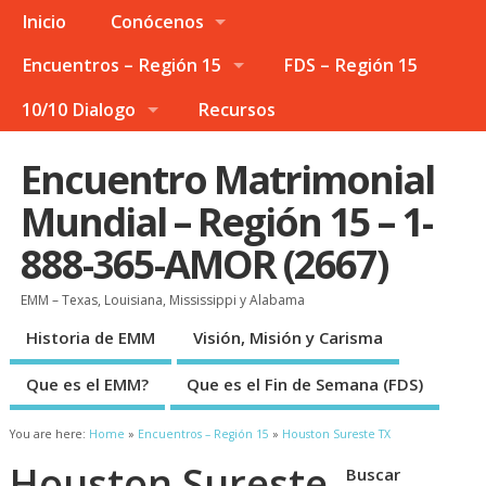
Inicio
Conócenos
Encuentros – Región 15
FDS – Región 15
10/10 Dialogo
Recursos
Encuentro Matrimonial
Mundial – Región 15 – 1-
888-365-AMOR (2667)
EMM – Texas, Louisiana, Mississippi y Alabama
Historia de EMM
Visión, Misión y Carisma
Que es el EMM?
Que es el Fin de Semana (FDS)
You are here:
Home
»
Encuentros – Región 15
»
Houston Sureste TX
Houston Sureste
Buscar