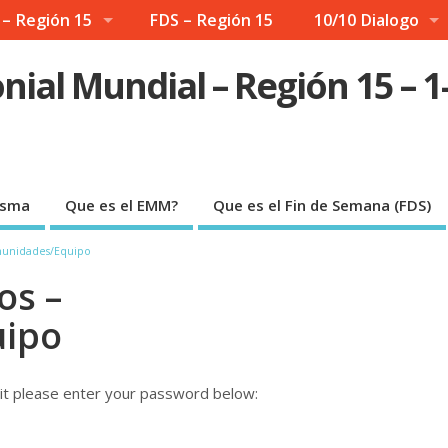
 – Región 15
FDS – Región 15
10/10 Dialogo
ial Mundial – Región 15 – 
risma
Que es el EMM?
Que es el Fin de Semana (FDS)
munidades/Equipo
os –
ipo
 it please enter your password below: